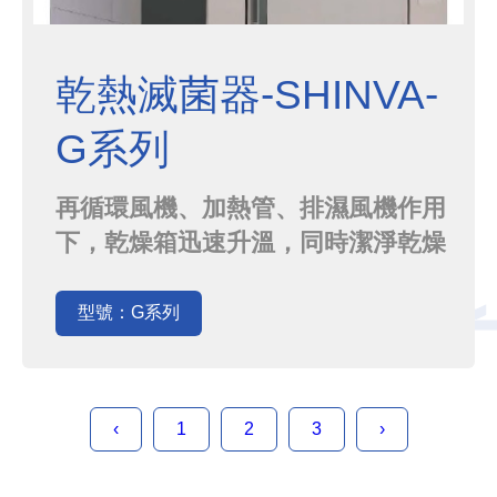
乾熱滅菌器-SHINVA-
G系列
再循環風機、加熱管、排濕風機作用
下，乾燥箱迅速升溫，同時潔淨乾燥
空氣通過高溫高效過濾器進入箱體，
吸收物料表面的水分，進入循環通道
型號：G系列
蒸發排出，乾燥空氣再風機作用下定
向循環流動。隨著水蒸氣逐漸減少，
同時間系性補充新鮮過濾空氣，箱體
‹
1
2
3
›
內成微正壓狀態，滅菌室溫度達到設
定值，在設定溫度下保溫循環，實現