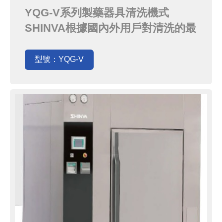
列
YQG-V系列製藥器具清洗機式
SHINVA根據國內外用戶對清洗的最
新要求研發生產的清洗設備，能夠完
成對物品的預洗、清洗、漂洗和乾
型號：YQG-V
燥，實現了可重現的"能被記錄和驗
證"的清洗，完全符合新板GMP美國
FDA和歐盟cGMP規範的要求。該清
洗機具有容積大、清洗徹底、自動水
程度高的特點，各項...