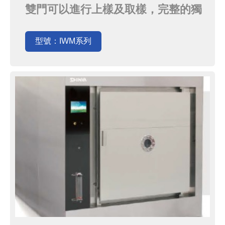
雙門可以進行上樣及取樣，完整的獨
立空間符合不同衛生及清洗標準，特
殊的super soft punching 技術及特
型號：IWM系列
殊的霧面材質，大幅度減少清洗過程
中對布料的傷害。