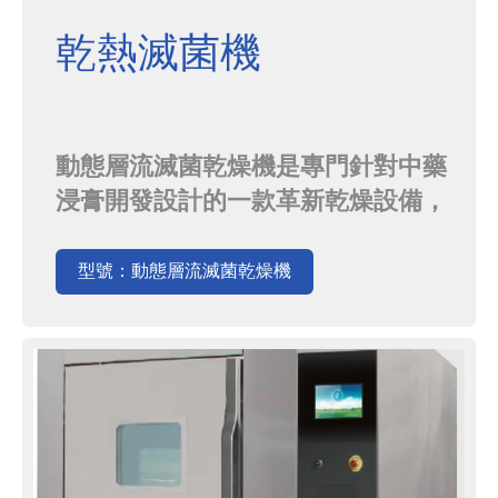
乾熱滅菌機
動態層流滅菌乾燥機是專門針對中藥
浸膏開發設計的一款革新乾燥設備，
特別合於50℃~80℃中藥浸膏的乾
燥，具有乾燥效率高，能耗低，可在
型號：動態層流滅菌乾燥機
線滅菌，在線清洗，解決了目前中藥
製藥裝備存在的能耗高效率低與藥品
生產實際程序脫節等問題，為更新換
代產品。