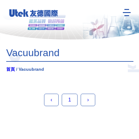
Vacuubrand
首頁
/ Vacuubrand
‹
1
›