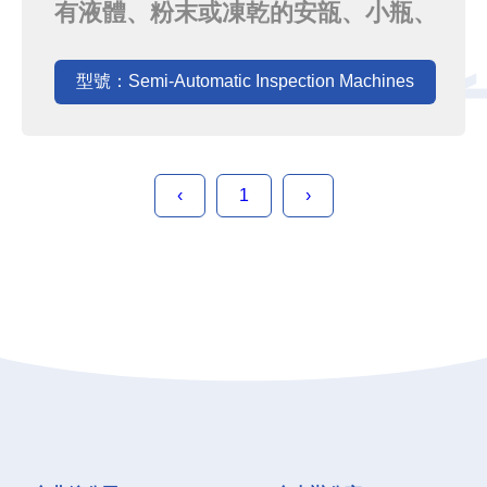
有液體、粉末或凍乾的安瓿、小瓶、
注射器、各式玻璃及BFS和空瓶進行
目視檢查。來自義大利的高品質。配
型號：Semi-Automatic Inspection Machines
置有Convel 特殊的模塊化設計，具
有運作流暢和穩定的動作、用戶友好
的界面等優點，加上無眩光照明，產
‹
1
›
品的應用性廣，非常適用於小批量但
產品線多樣的製程。進瓶後由一組以
最合...