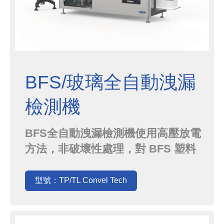
BFS/玻璃全自動洩漏
檢測機
BFS全自動洩漏檢測機使用高壓放電
方法，非破壞性處理，對 BFS 塑料
條進行高速在線全自動完整性測試。
Strips從上游機器通過傳送帶到達，
型號：TP/TL Convel Tech
經水平位置反轉。 氣缸自動將每個條
帶加載到皮帶的插槽之間，將它們推