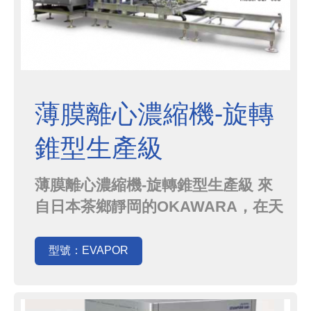
薄膜離心濃縮機-旋轉
錐型生產級
薄膜離心濃縮機-旋轉錐型生產級 來
自日本茶鄉靜岡的OKAWARA，在天
時地利的配合下，加上自身技術與設
計的實力，現在藉由薄膜離心濃縮
型號：EVAPOR
機-旋轉錐型生產級系列設備，已在
日本茶的萃取工業佔有一席之地．