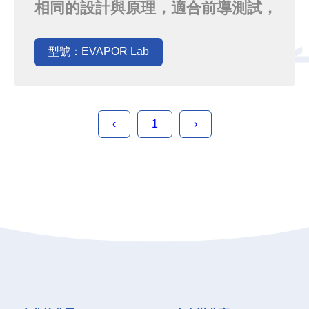
相同的設計與原理，適合前導測試，
並可測試完成後快速導入大型
EVAPOR之中，前述之特點也完全保
型號：EVAPOR Lab
留，適用於各研究學術單位．
‹
1
›