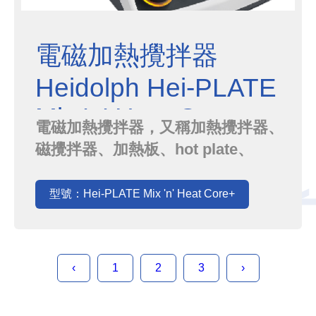
電磁加熱攪拌器
Heidolph Hei-PLATE
Mix 'n' Heat Core+
電磁加熱攪拌器，又稱加熱攪拌器、
磁攪拌器、加熱板、hot plate、
magnetic stirrer等等．其原理是利
用高功率線圈快速產生熱量，並利用
型號：Hei-PLATE Mix 'n' Heat Core+
熱導良好的材質將熱量傳送到表面，
此外在穩定的馬達帶動下，能讓磁石
穩定轉動，同時完成加熱與攪拌的目
‹
1
2
3
›
的．我們的Heidolph來自德國，所有
產品皆是100...