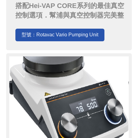
Pumping Unit
搭配Hei-VAP CORE系列的最佳真空
控制選項．幫浦與真空控制器完美整
合精準的控制真空度，避免在濃縮過
程中最惱人的突沸現象在整個濃縮過
型號：Rotavac Vario Pumping Unit
程中皆可準確控制真空，讓使用者無
需在旁守候，可大幅提升效率．