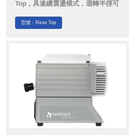
Top，具連續震盪模式，迴轉半徑可
達5mm以及最高轉速2,500rpm，搭
配多樣化的配件，不只是試管，其他
型號：Reax Top
各種容器也能藉由強大的力道輕鬆混
合．是實驗室必備的小幫手！近期原
廠針對此類vortex產品推出推廣方
案，若於年底前採購此機型則可以獲
得採購其他Heidol...