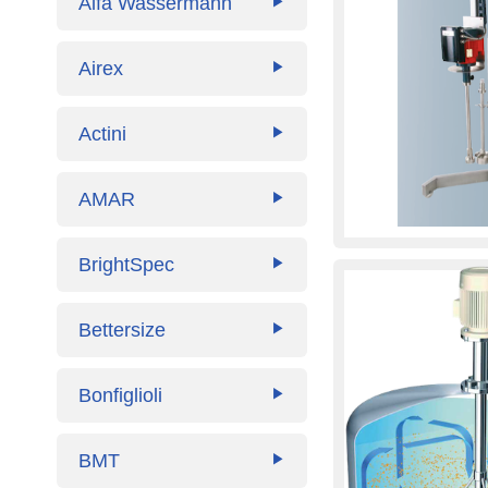
Alfa Wassermann
▶
Airex
▶
Actini
▶
AMAR
▶
BrightSpec
▶
Bettersize
▶
Bonfiglioli
▶
BMT
▶