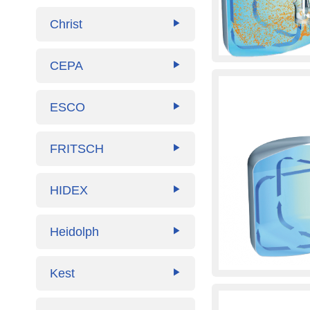
Christ
▶
CEPA
▶
ESCO
▶
FRITSCH
▶
HIDEX
▶
Heidolph
▶
Kest
▶