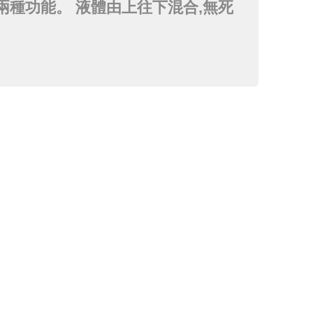
ing )兩種功能。 液體由上往下混合,無死
水平方向剪切, 均質分散混合一次完
粒子具有 良好分散均質功能。 用