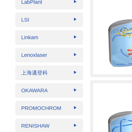
LabPlant
▶
LSI
▶
Linkam
▶
Lenoxlaser
▶
上海邁登科
▶
OKAWARA
▶
PROMOCHROM
▶
RENISHAW
▶