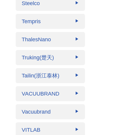
Steelco
▶
Tempris
▶
ThalesNano
▶
Truking(楚天)
▶
Tailin(浙江泰林)
▶
VACUUBRAND
▶
Vacuubrand
▶
VITLAB
▶