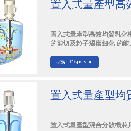
置入式量產型高
置入式量產型高效均質乳化機Di
的剪切及粒子濕磨細化 的能
乳化球製備。 隱藏式轉軸,
少。依製程桶槽需求, 可側裝
型號：Dispersing
置入式量產型均
置入式量產型混合分散機兼具巨相混合