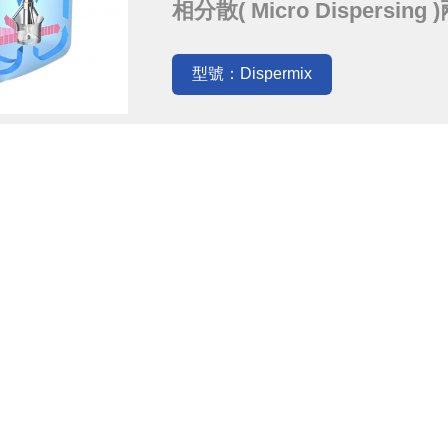
相分散( Micro Dispers
角,空氣介入少, 粒子經轉子
成。 對輕質粉末或比重大的
型號：Dispermix
於快速溶膠, 溶糖或粉末...