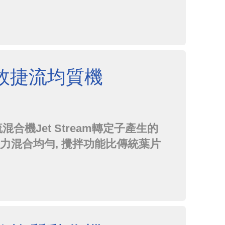
效捷流均質機
混合機Jet Stream轉定子產生的
強力混合均勻, 攪拌功能比傳統葉片
在強力捷流作用下, 可輕易懸浮。
輕易揚起桶底沉澱混合均質。 隱藏式
程中空氣介入少。 ...