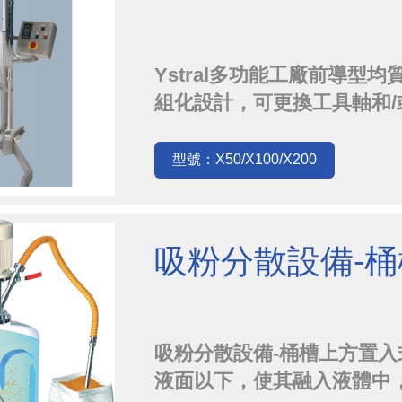
Ystral多功能工廠前導型
組化設計，可更換工具軸和
驗工廠、小量試生產。YST
在化學、食品、化妝品和製
型號：X50/X100/X200
一台機器和最合適的工具製
吸粉分散設備-
吸粉分散設備-桶槽上方置入
液面以下，使其融入液體中