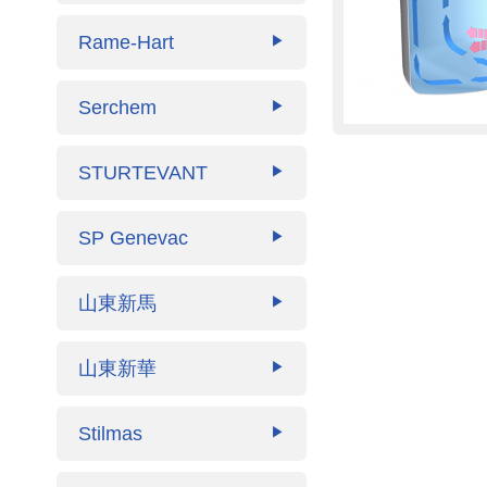
Rame-Hart
▶
Serchem
▶
STURTEVANT
▶
SP Genevac
▶
山東新馬
▶
山東新華
▶
Stilmas
▶