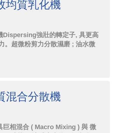
效均質乳化機
spersing強壯的轉定子, 具更高
力。超微粉剪力分散濕磨 ; 油水微
 剪力頭不產生渦流,製程中空氣介入
, 可下裝。
質混合分散機
 ( Macro Mixing ) 與 微