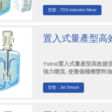
型號：TDS-Induction Mixer
置入式量產型高
Ystral置入式量產型高效捷流
強力噴流, 使整個桶槽漿料
式優越甚鉅。 質量大的漿料
漿料立體式運動, 無死角, 
型號：Jet Stream
轉軸, 剪力頭不產生渦流, 製