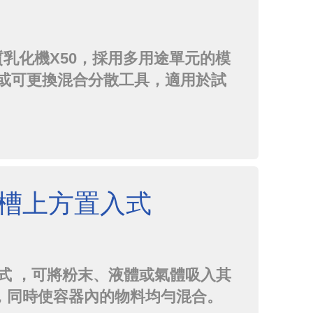
均質乳化機X50，採用多用途單元的模
/或可更換混合分散工具，適用於試
RAL 多功能工廠前導型均質乳化機
藥生產中提供了靈活性運用。可以
造不同的產品和產品數量。
桶槽上方置入式
式 ，可將粉末、液體或氣體吸入其
，同時使容器內的物料均勻混合。