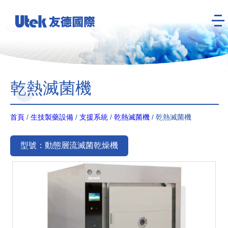
乾熱滅菌機
首頁
/
生技製藥設備
/
支援系統
/
乾熱滅菌機
/ 乾熱滅菌機
型號：動態層流滅菌乾燥機