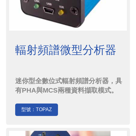
輻射頻譜微型分析器
迷你型全數位式輻射頻譜分析器，具
有PHA與MCS兩種資料擷取模式。
具有14個針腳，適合用於連接閃爍偵
測器，例如SiPM, NaI(Tl), LaBr3
型號：TOPAZ
(Ce), LaCl3(Ce), CeBr3, 等。以USB
為介面與電腦連接