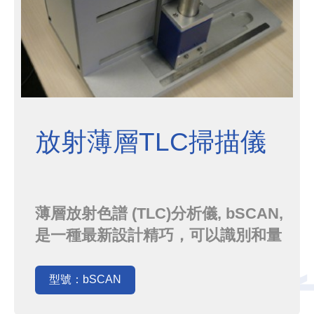
放射薄層TLC掃描儀
薄層放射色譜 (TLC)分析儀, bSCAN,
是一種最新設計精巧，可以識別和量
化放射性混合物中的不同核種化合
物。薄層放射色譜 (TLC) 是核子醫學
型號：bSCAN
實驗室中一種成熟的方法，用於核子