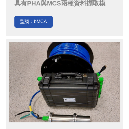
具有PHA與MCS兩種資料擷取模
式。具有14個針腳，適合用於連接閃
爍偵測器，例如NaI(Tl), LaBr3 (Ce),
型號：bMCA
LaCl3(Ce), CeBr3, 等。以USB為介
面與電腦連接