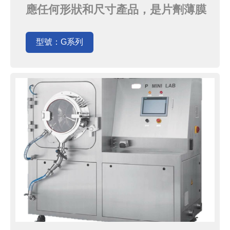
應任何形狀和尺寸產品，是片劑薄膜
膜衣、微片劑薄膜膜衣、糖膜衣、微
丸膜衣及微丸加層的理想設備，使用
型號：G系列
專利的乾燥系統可大大提升乾燥效
率，提高產品質量。