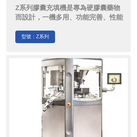
Z系列膠囊充填機是專為硬膠囊藥物
而設計，一機多用、功能完善、性能
可靠、裝量精確等特點而廣泛用於不
同類別的藥物充填，其獨特的設計可
型號：Z系列
以完成在同粒膠囊中進行不同藥物的
混合充填。Z85可搭配OEB4級方
案，進行隔離的製程。