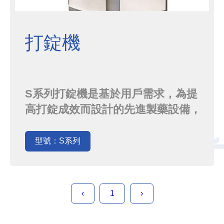
打錠機
S系列打錠機是基於用戶需求，為提
高打錠成效而設計的先進製藥設備，
其穩定性、可靠性獲得業界認可，並
以便捷的人機介面、控制靈活性和自
型號：S系列
動化程度高廣受客戶好評。可同時提
供雙層片、泡騰片、解決方案，為用
戶提供多樣化的錠型選擇。S250可
‹
1
›
搭配OEB4級方案，進行隔離的製
程，另有新一代S250C及S700供您