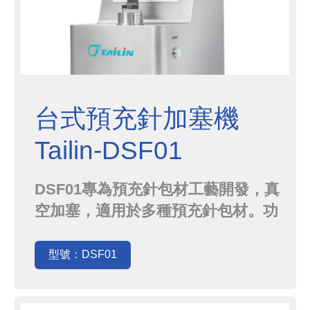
台式預充針加塞機
Tailin-DSF01
DSF01專為預充針包材工藝開發，真
空加塞，適用於多種預充針包材。功
能(1) 配方版本管理 當有許多樣品做
交替，能選用不同配方使用和儲存，
型號：DSF01
操作方便(2) 審計追蹤 / 批次記錄 / 電
子簽名 / 用戶管理符合美國食品藥物