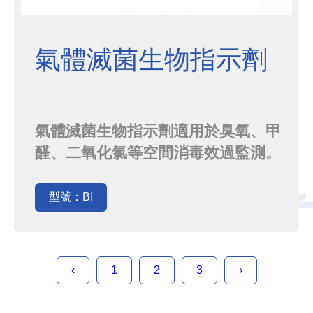
氣體滅菌生物指示劑
氣體滅菌生物指示劑適用於臭氧、甲
醛、二氧化氯等空間消毒效過監測。
根據相關標準要求，提供以白色葡萄
球菌8032及萎縮芽孢桿菌ATCC9372
型號：BI
為指示微生物的生物指示劑，廣泛應
用於製藥企業、醫療器械等行業。
‹
1
2
3
›