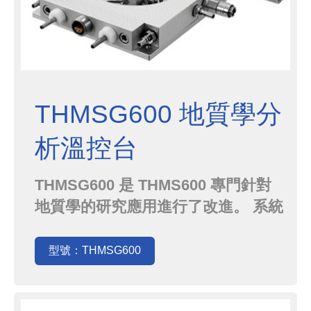
THMSG600 地質學分
析溫控台
THMSG600 是 THMS600 專門針對
地質學的研究應用進行了改進。 系統
達 0.1°C 的溫控精度，可以進行 包
裹體/液包體(Fluid inclusions)的特
型號：THMSG600
徵研究，搭配液態氮系統
THMSG600 的溫控範圍可達 -195°C