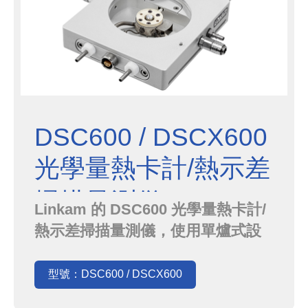
DSC600 / DSCX600
光學量熱卡計/熱示差
掃描量測儀
Linkam 的 DSC600 光學量熱卡計/
熱示差掃描量測儀，使用單爐式設
計，它克服了由於樣品和參比坩堝流
入的熱量不同而導致基線漂移的問
型號：DSC600 / DSCX600
題。 DSCX600針對X-ray 進行最佳