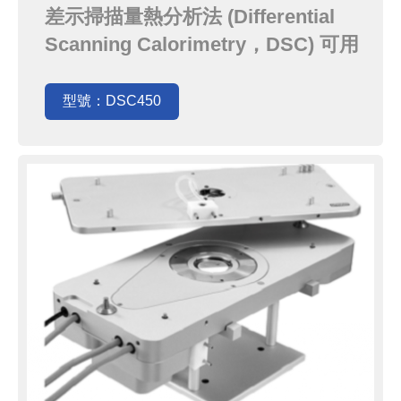
析儀
差示掃描量熱分析法 (Differential
Scanning Calorimetry，DSC) 可用
於測量材料熱轉變相關的溫度和熱流
的技術。DSC450 光學差示掃描量熱
型號：DSC450
分析系統，可對於樣品的熱轉變溫
度，以及熱焓變化的量測研究進行最
佳化。將DSC450載物台安裝在顯微
鏡上，能夠對樣品熱轉變進行高...