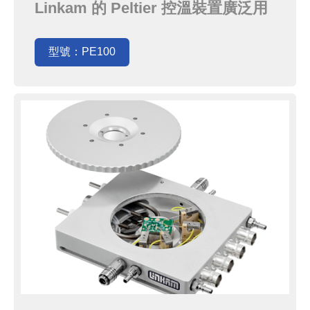
Linkam 的 Peltier 控溫裝置廣泛用
於世界各地的細胞生物學實驗室，
IVF、低溫細胞保存…等。此載物台
型號：PE100
的平面設計可完全與樣品接觸，並方
便使用培養皿、顯微鏡載玻片等。