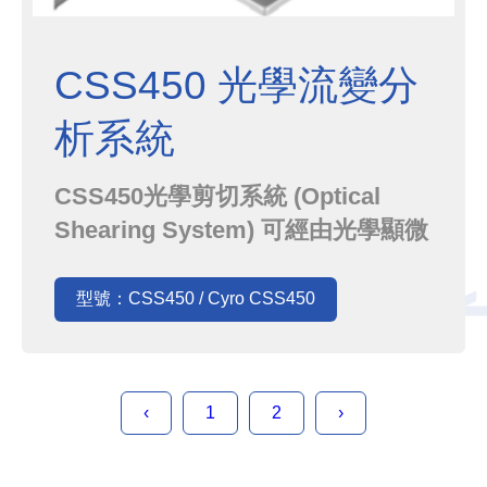
CSS450 光學流變分
析系統
CSS450光學剪切系統 (Optical
Shearing System) 可經由光學顯微
鏡，在精確控制的溫度和各種剪切模
式下，直接觀察複雜流體的結構動力
型號：CSS450 / Cyro CSS450
學。
‹
1
2
›