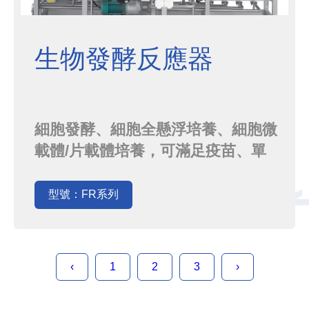
生物發酵反應器
細胞發酵、細胞全懸浮培養、細胞微
載體/片載體培養，可滿足疫苗、單
抗、基因工程等多種藥物生產，多種
進料/進氣模式可選，搭載西門子全自
型號：FR系列
動高精度控制 (PLC+WinCC或PCS7
系統)
‹
1
2
3
›