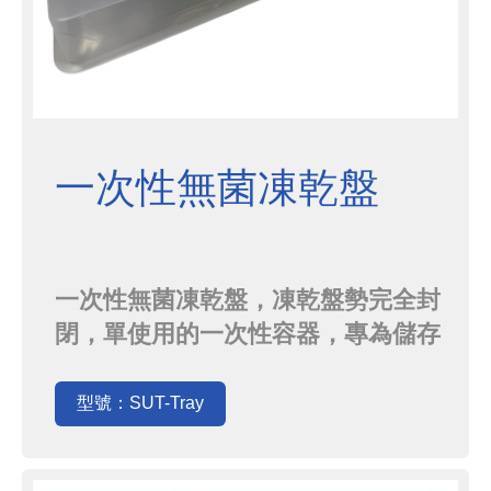
一次性無菌凍乾盤
一次性無菌凍乾盤，凍乾盤勢完全封
閉，單使用的一次性容器，專為儲存
和保護液體或凍乾的活性藥物成分而
設計，產品使用高水蒸氣透過率的E-
型號：SUT-Tray
PTFE膜，表面具有良好的化學惰
性、生物相容性；托盤設計加注蓋，