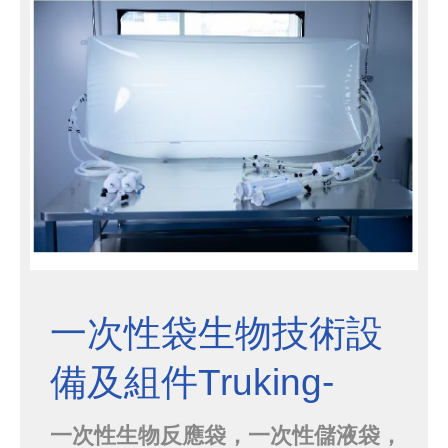
便於填充操作，柔性薄膜托盤底部緊
貼凍乾機，以實現高效率、均勻的熱
傳遞。
一次性袋生物技術設
備及組件Truking-
3D/2D
一次性生物反應袋，一次性儲液袋，