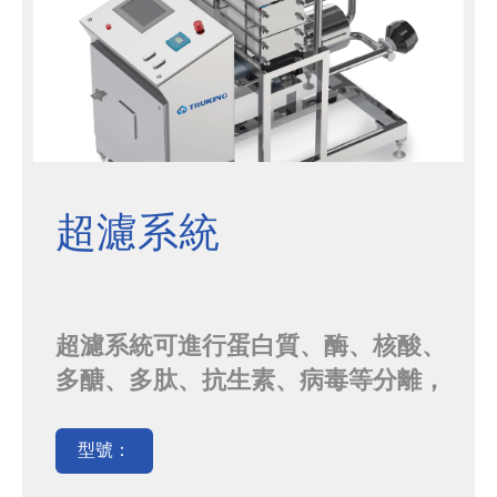
超濾系統
超濾系統可進行蛋白質、酶、核酸、
多醣、多肽、抗生素、病毒等分離，
主要用於人用疫苗、獸用疫苗、血液
製品、單抗類藥品、重組蛋白等生產
型號：
過程中的透析、濃縮等。