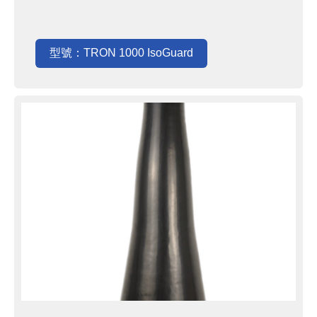
型號：TRON 1000 IsoGuard