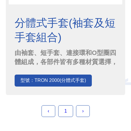
分體式手套(袖套及短
手套組合)
由袖套、短手套、連接環和O型圈四
體組成，各部件皆有多種材質選擇，
較常受損的指尖、手掌處能輕易以價
格較低廉的短手套更換，不需因為一
型號：TRON 2000(分體式手套)
點意外整隻手套替換，為您的製程與
實驗省力又省錢。
‹
1
›