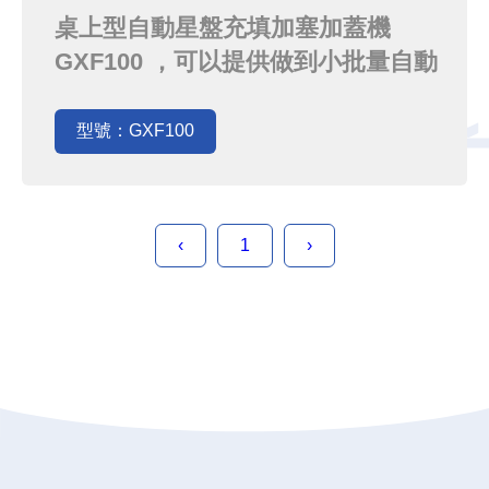
GXF100
桌上型自動星盤充填加塞加蓋機
GXF100 ，可以提供做到小批量自動
充填、上膠塞及封蓋，依據需充填精
度可選配不同的充填泵。
型號：GXF100
‹
1
›