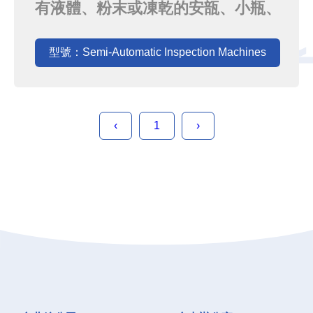
有液體、粉末或凍乾的安瓿、小瓶、
注射器、各式玻璃及BFS和空瓶進行
目視檢查。來自義大利的高品質。配
型號：Semi-Automatic Inspection Machines
置有Convel 特殊的模塊化設計，具
有運作流暢和穩定的動作、用戶友好
的界面等優點，加上無眩光照明，產
‹
1
›
品的應用性廣，非常適用於小批量但
產品線多樣的製程。進瓶後由一組以
最合...