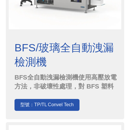
BFS/玻璃全自動洩漏
檢測機
BFS全自動洩漏檢測機使用高壓放電
方法，非破壞性處理，對 BFS 塑料
條進行高速在線全自動完整性測試。
Strips從上游機器通過傳送帶到達，
型號：TP/TL Convel Tech
經水平位置反轉。 氣缸自動將每個條
帶加載到皮帶的插槽之間，將它們推