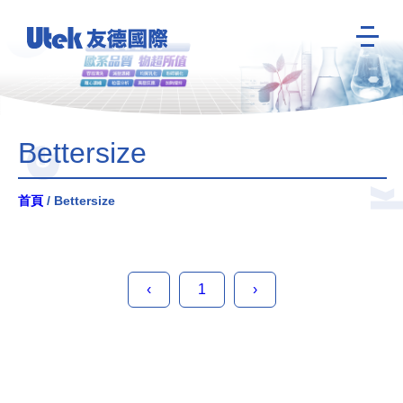
Bettersize
首頁
/ Bettersize
‹
1
›