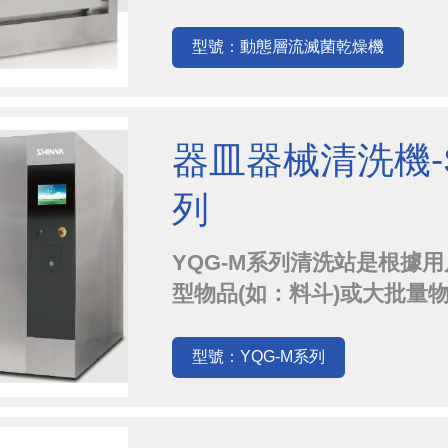
高，能耗低，可在線滅菌，
備存在的能耗高效率低與藥
型號：動態層流滅菌乾燥機
新換代產品。
器皿器械清洗機-S
列
YQG-M系列清洗站是根據
型物品(如：料斗)或大批量
清洗、漂洗和熱風乾燥等預
無死角，實現"可驗證、可記
型號：YQG-M系列
類產品已廣泛應用於生物製
種...