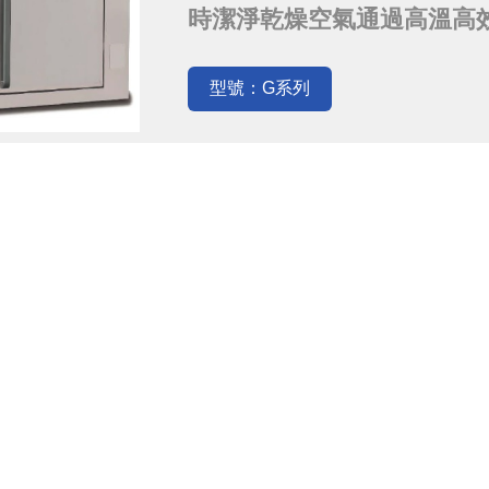
時潔淨乾燥空氣通過高溫高
的水分，進入循環通道蒸發
循環流動。隨著水蒸氣逐漸
型號：G系列
氣，箱體內成微正壓狀態，
度下保溫循環，實現對滅菌物品