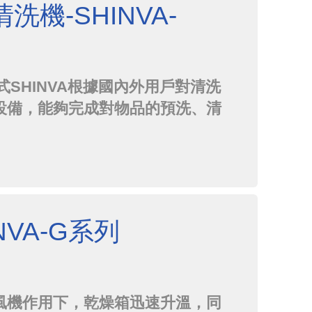
機-SHINVA-
式SHINVA根據國內外用戶對清洗
設備，能夠完成對物品的預洗、清
現的"能被記錄和驗證"的清洗，
A和歐盟cGMP規範的要求。該清洗
動水程度高的特點，各項...
NVA-G系列
風機作用下，乾燥箱迅速升溫，同