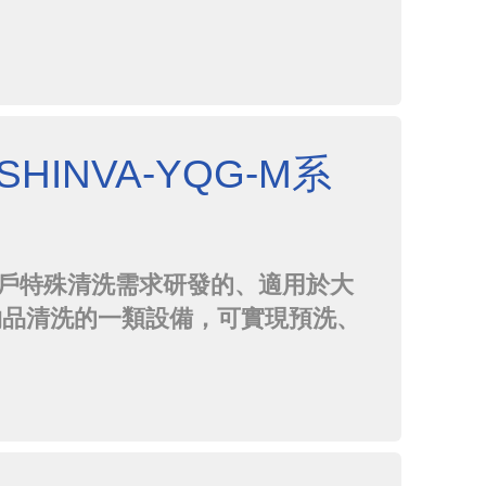
在線清洗，解決了目前中藥製藥裝
品生產實際程序脫節等問題，為更
HINVA-YQG-M系
用戶特殊清洗需求研發的、適用於大
物品清洗的一類設備，可實現預洗、
設程序，自動化程度高，清洗測底
錄、可追溯"的清洗過程。目前該
劑、固體製劑等多個場合。產品