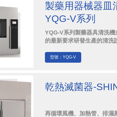
製藥用器械器皿清洗
YQG-V系列
YQG-V系列製藥器具清洗機
的最新要求研發生產的清洗
洗、漂洗和乾燥，實現了可重
完全符合新板GMP美國FD
型號：YQG-V
機具有容積大、清洗徹底、自
乾熱滅菌器-SHI
再循環風機、加熱管、排濕