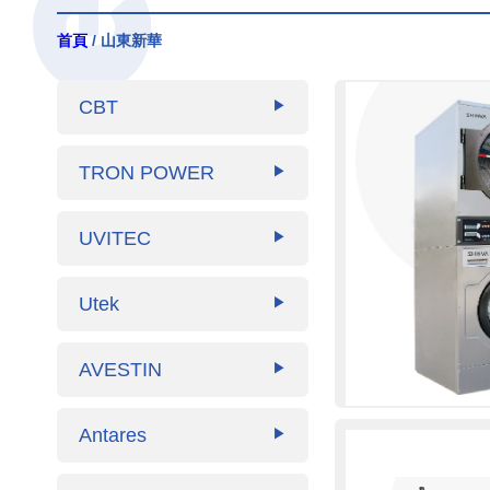
首頁
/ 山東新華
CBT
▶
TRON POWER
▶
UVITEC
▶
Utek
▶
AVESTIN
▶
Antares
▶