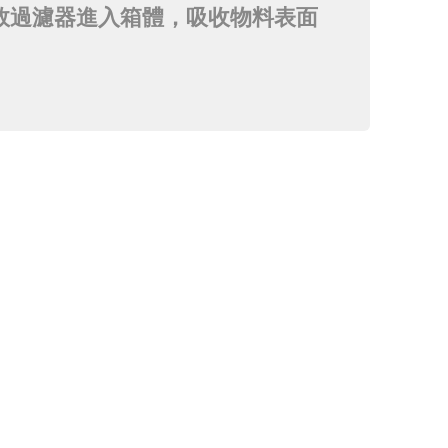
效過濾器進入箱體，吸收物料表面
排出，乾燥空氣再風機作用下定向
減少，同時間系性補充新鮮過濾空
滅菌室溫度達到設定值，在設定溫
的...