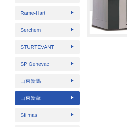
Rame-Hart
▶
Serchem
▶
STURTEVANT
▶
SP Genevac
▶
山東新馬
▶
山東新華
▶
Stilmas
▶