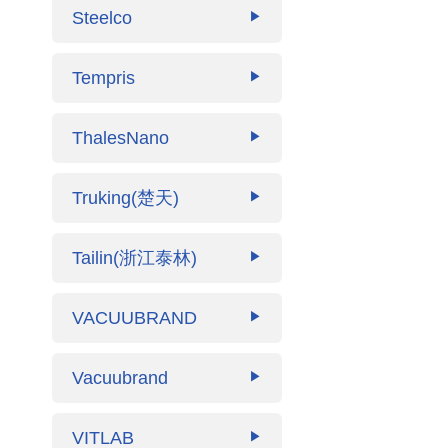
Steelco
▶
Tempris
▶
ThalesNano
▶
Truking(楚天)
▶
Tailin(浙江泰林)
▶
VACUUBRAND
▶
Vacuubrand
▶
VITLAB
▶