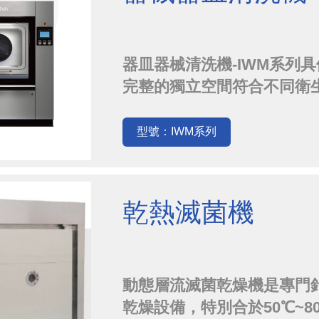
器皿器械清洗機-IWM系列
完整的獨立空間符合不同衛生及清
punching 技術及特殊
料的傷害。
型號：IWM系列
乾熱滅菌機
動態層流滅菌乾燥機是專門
乾燥設備，特別合於50℃~