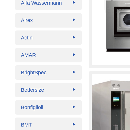
Alfa Wassermann
▶
Airex
▶
Actini
▶
AMAR
▶
BrightSpec
▶
Bettersize
▶
Bonfiglioli
▶
BMT
▶