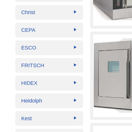
Christ
▶
CEPA
▶
ESCO
▶
FRITSCH
▶
HIDEX
▶
Heidolph
▶
Kest
▶