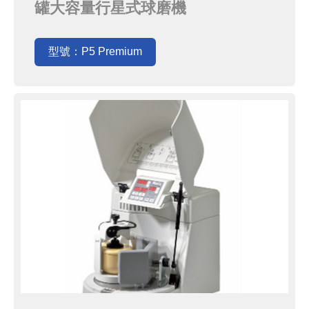
罐大容量行星式球磨機
PULVERISETTE 5 Premium
(P5P)，有最高等級的安全防護設
型號：P5 Premium
計，操作上卻更為方便簡單．搭配最
高450mL的處理量以及64Ｇ的強大能
量，乾磨濕磨皆可，讓他不只是實驗
設備，更可以成為您量產嶄新材料的
一環．友德國際為FRITS...