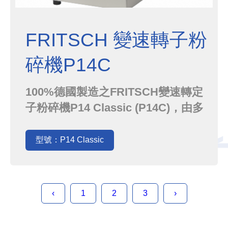
FRITSCH 變速轉子粉
碎機P14C
100%德國製造之FRITSCH變速轉定
子粉碎機P14 Classic (P14C)，由多
牙轉子與作為篩網的定子組成研磨組
合，利用非常高速運轉的轉子，搭配
型號：P14 Classic
與篩網定子之間極細的間距，產生強
大的剪切力(shear force)，讓樣品能
在極短的時間內完成細化，並利用通
‹
1
2
3
›
過篩網的網目來得到相當均一...