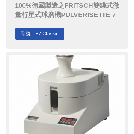
P7C
100%德國製造之FRITSCH雙罐式微
量行星式球磨機PULVERISETTE 7
Classic (P7C)，桌上型的體型與小
巧的研磨罐，同樣具備有不遑多讓的
型號：P7 Classic
細化能力，最適合小量材料研發的實
驗室。讓您在品質與價格之間取得完
美平衡，以最輕鬆的負擔享用最高品
質的德國產品．友德國際為FRIT...