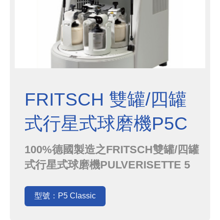
FRITSCH 雙罐/四罐
式行星式球磨機P5C
100%德國製造之FRITSCH雙罐/四罐
式行星式球磨機PULVERISETTE 5
Classic (P5C)，有雙罐式與四罐式
兩種機型，其中四罐式擁有最大處理
型號：P5 Classic
量900mL以及最高可同時進行8種條