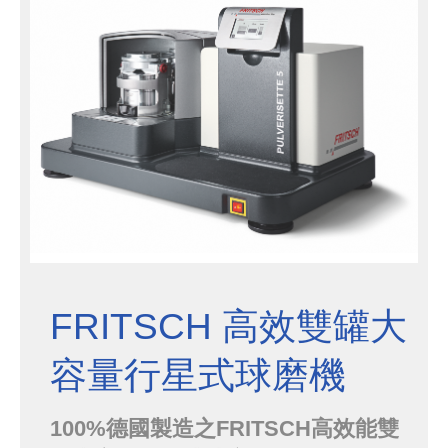
磨皆可，是您實現...
FRITSCH 高效雙罐大
容量行星式球磨機
P5P
100%德國製造之FRITSCH高效能雙