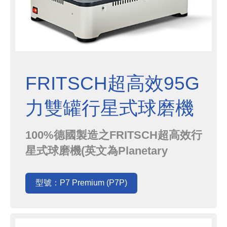
FRITSCH超高效95G
力雙罐行星式球磨機
P7P
100%德國製造之FRITSCH超高效行
星式球磨機(英文為Planetary
Mill)PULVERISETTE 7 Premium
(P7P)，以全球唯一的下沉式設計，
型號：P7 Premium (P7P)
搭配1,100rpm的轉速，以桌上型的
尺寸卻能創造出95G的超高G力，是
傲視業界的唯一超強規格，且乾磨濕