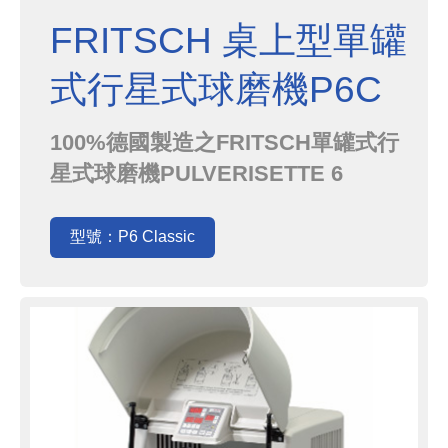
FRITSCH 桌上型單罐
式行星式球磨機P6C
100%德國製造之FRITSCH單罐式行
星式球磨機PULVERISETTE 6
Classic (P6C)，是產學界熱銷口碑
機種，用料紮實且安全細節設計完
型號：P6 Classic
善，桌上型的體積最大處理量卻可達
225mL，且乾磨濕磨皆可，是能輕鬆
入手的超高CP值設備，一定能讓您
在價格與品質間取得完美平衡．友德
國際為FRIT...