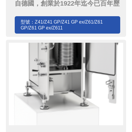
自德國，創業於1922年迄今已百年歷
史的CEPA，旗下的一系列高速離心
機，不僅設計精細、品質穩定、外觀
型號：Z41/Z41 GP/Z41 GP ex/Z61/Z61
GP/Z61 GP ex/Z611
簡潔，應用在固液分離的各種領域上
更是享有盛譽．包括細胞培養、化
學、食品、藥學等皆能廣泛應用．
CEPA擁有各種不同容量、轉速、處
理量等規格搭配的機型，相信能為您
找...