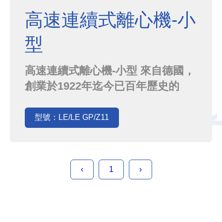
高速連續式離心機-小
型
高速連續式離心機-小型 來自德國，
創業於1922年迄今已百年歷史的
CEPA，旗下的一系列高速離心機，
不僅設計精細、品質穩定、外觀簡
型號：LE/LE GP/Z11
潔，應用在固液分離的各種領域上更
是享有盛譽．包括細胞培養、化學、
食品、藥學等皆能廣泛應用．CEPA
‹
1
›
擁有各種不同容量、轉速、處理量等
規格搭配的機型，相信能為您找到最
適合的分...