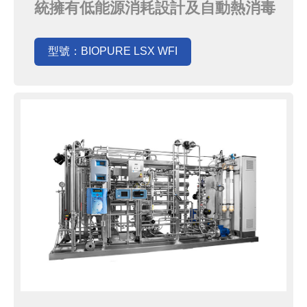
統擁有低能源消耗設計及自動熱消毒
過程達到優異的微生物控制並減少化
學藥劑的使用，同時BIOPURE LSX
型號：BIOPURE LSX WFI
USP也附有 符合FDA 21-CFR-11的
VPN路由器可以進行遠端監控及故障
排除。