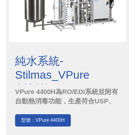
純水系統-
Stilmas_VPure
4400H_
VPure 4400H為RO/EDI系統並附有
自動熱消毒功能，生產符合USP、
EP、JP法規要求之純水，各設備材
料皆可耐熱達85℃，並可耐受定期的
型號：VPure 4400H
消毒用相關化學藥劑，系統接受飲用