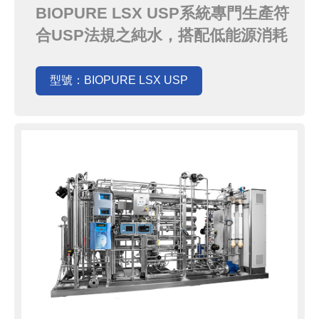
LSX USP
BIOPURE LSX USP系統專門生產符
合USP法規之純水，搭配低能源消耗
設計及自動熱消毒過程達到優異的微
生物控制並減少化學藥劑的使用，同
型號：BIOPURE LSX USP
時BIOPURE LSX USP也附有 符合
FDA 21-CFR-11的VPN路由器可以進
行遠端監控及故障排除。