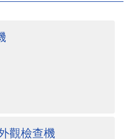
機
劑外觀檢查機