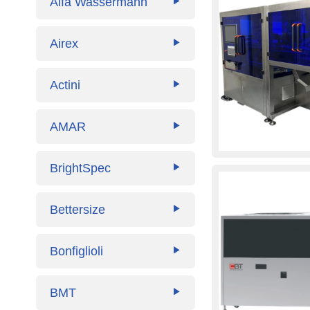
Alfa Wassermann
▶
Airex
▶
Actini
▶
AMAR
▶
BrightSpec
▶
Bettersize
▶
Bonfiglioli
▶
BMT
▶