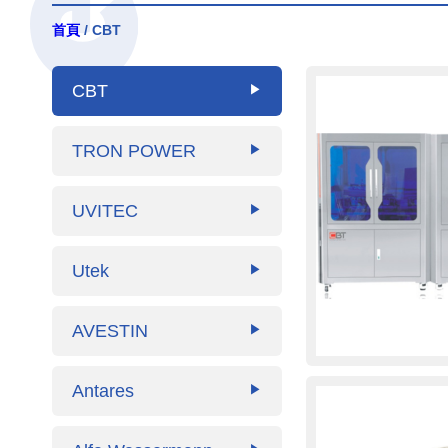
首頁
/ CBT
CBT
▶
TRON POWER
▶
UVITEC
▶
Utek
▶
AVESTIN
▶
Antares
▶