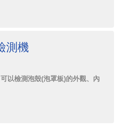
證膠囊出廠前的質量。
檢測機
，可以檢測泡殼(泡罩板)的外觀、內