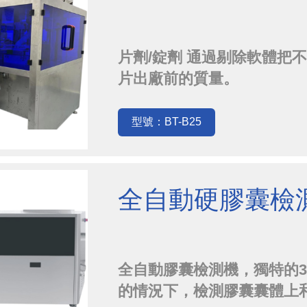
片劑/錠劑 通過剔除軟體把
片出廠前的質量。
型號：BT-B25
全自動硬膠囊檢
全自動膠囊檢測機，獨特的3
的情況下，檢測膠囊囊體上