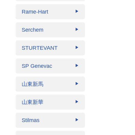
Rame-Hart
▶
Serchem
▶
STURTEVANT
▶
SP Genevac
▶
山東新馬
▶
山東新華
▶
Stilmas
▶