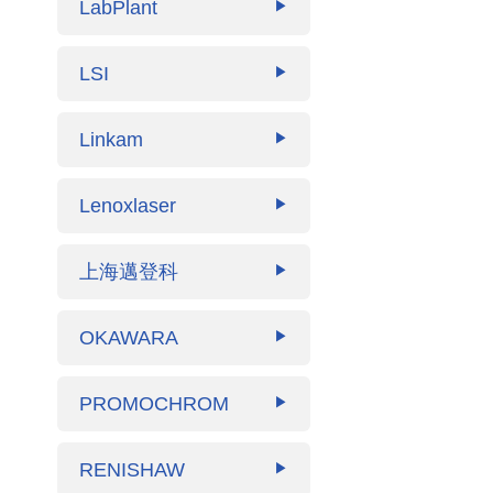
LabPlant
▶
LSI
▶
Linkam
▶
Lenoxlaser
▶
上海邁登科
▶
OKAWARA
▶
PROMOCHROM
▶
RENISHAW
▶