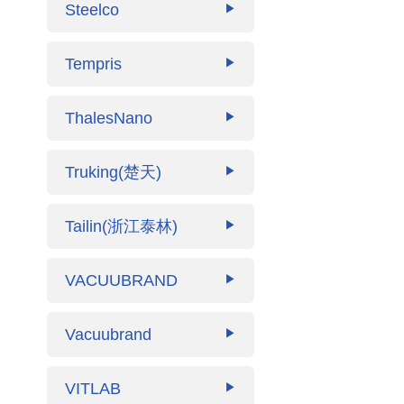
Steelco
▶
Tempris
▶
ThalesNano
▶
Truking(楚天)
▶
Tailin(浙江泰林)
▶
VACUUBRAND
▶
Vacuubrand
▶
VITLAB
▶