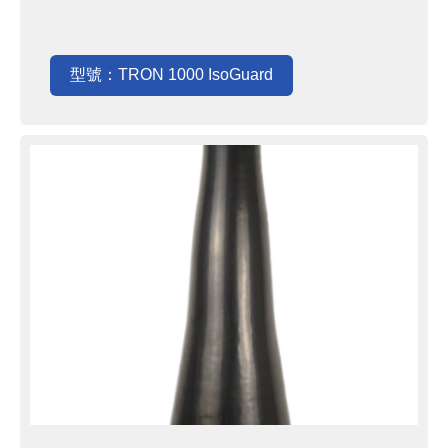
型號：TRON 1000 IsoGuard