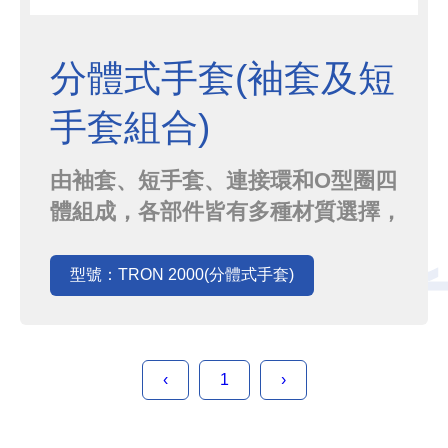
分體式手套(袖套及短
手套組合)
由袖套、短手套、連接環和O型圈四
體組成，各部件皆有多種材質選擇，
較常受損的指尖、手掌處能輕易以價
格較低廉的短手套更換，不需因為一
型號：TRON 2000(分體式手套)
點意外整隻手套替換，為您的製程與
實驗省力又省錢。
‹
1
›