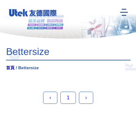
Bettersize
首頁
/ Bettersize
‹
1
›