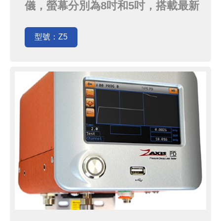
儀，螢幕分別為8吋和5吋，搭載最新
的軟體及硬體更新，提供精確有效的
測試結果
型號：Z5