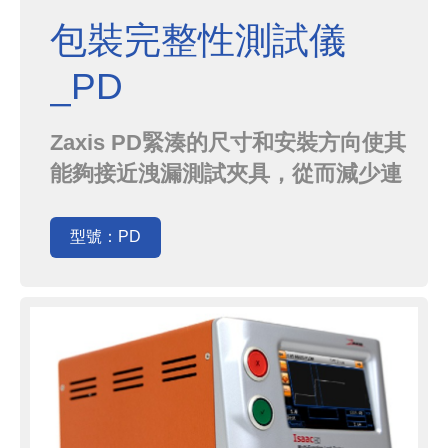
包裝完整性測試儀
_PD
Zaxis PD緊湊的尺寸和安裝方向使其
能夠接近洩漏測試夾具，從而減少連
接體積。減少測試連接體積，提高測
試靈敏度，減少測試次數，從而獲得
型號：PD
優越的性能。所有的Zaxis洩漏測試
儀都有一個小的內部測試體積。這種
優化的小內部測試體積，結合集成感
測器和24位a /D轉換器，使Zaxis具
有無與倫比的性能。對於...