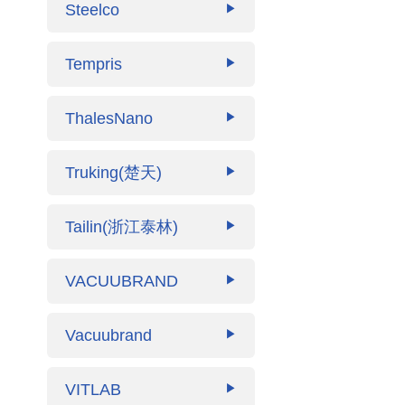
Steelco
▶
Tempris
▶
ThalesNano
▶
Truking(楚天)
▶
Tailin(浙江泰林)
▶
VACUUBRAND
▶
Vacuubrand
▶
VITLAB
▶