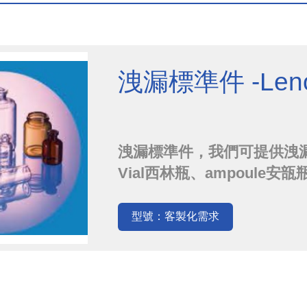
洩漏標準件 -Leno
洩漏標準件，我們可提供洩
Vial西林瓶、ampoule安瓿瓶
作，孔徑大小也是依您需求
校準報告。若您有這方面的
型號：客製化需求