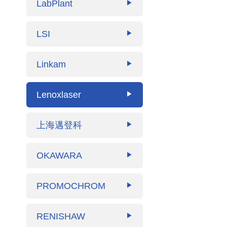
LabPlant
▶
LSI
▶
Linkam
▶
Lenoxlaser
▶
上海邁登科
▶
OKAWARA
▶
PROMOCHROM
▶
RENISHAW
▶