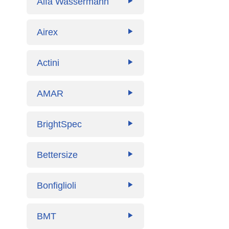
Alfa Wassermann
▶
Airex
▶
Actini
▶
AMAR
▶
BrightSpec
▶
Bettersize
▶
Bonfiglioli
▶
BMT
▶