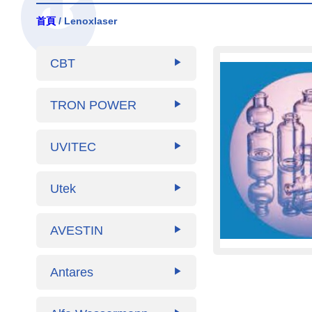
首頁
/ Lenoxlaser
CBT
▶
TRON POWER
▶
UVITEC
▶
Utek
▶
AVESTIN
▶
Antares
▶