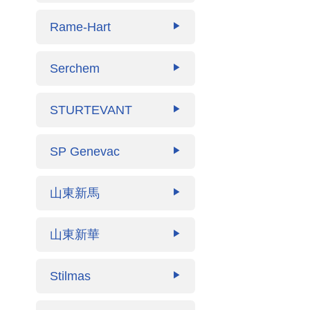
Rame-Hart
▶
Serchem
▶
STURTEVANT
▶
SP Genevac
▶
山東新馬
▶
山東新華
▶
Stilmas
▶