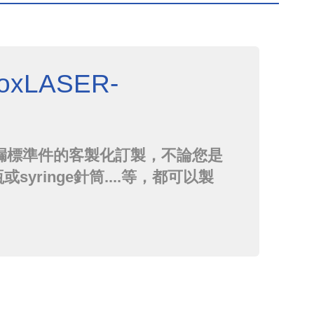
xLASER-
漏標準件的客製化訂製，不論您是
或syringe針筒....等，都可以製
來製作，每個標準件都會檢附出廠
需求，歡迎您隨時與友德聯絡！