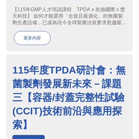
【115年GMP人才培訓課程 TPDA x 友德國際 x 楚
天科技】 如何才能選用「合規且最適化」的無菌製
劑生產設備，已成為現今全球製藥法規要求愈趨嚴格
的背景之下，生醫藥產業所面對的核心課題。無菌製
劑的製程在各式製程中尤為嚴格，從設備選型、製程
更多內容
設計到容器密封完整性，都必須依產品特性搭配最
合...
115年度TPDA研討會：無
菌製劑發展新未來－課題
三【容器/封蓋完整性試驗
(CCIT)技術前沿與應用探
索】