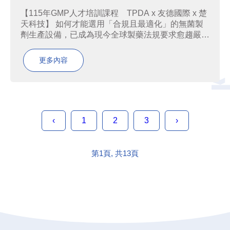
【115年GMP人才培訓課程 TPDA x 友德國際 x 楚
天科技】 如何才能選用「合規且最適化」的無菌製
劑生產設備，已成為現今全球製藥法規要求愈趨嚴格
的背景之下，生醫藥產業所面對的核心課題。無菌製
劑的製程在各式製程中尤為嚴格，從設備選型、製程
更多內容
設計到容器密封完整性，都必須依產品特性搭配最
合...
‹
1
2
3
›
第1頁, 共13頁