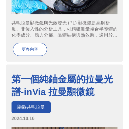
共軛拉曼顯微鏡與光致發光 (PL) 顯微鏡是高解析
度、非侵入性的分析工具，可精確測量複合半導體的
化學成分、應力分佈、晶體結構與熱效應，適用於品
質控制與材料研究。應用領域包括：✅ AlGaN/GaN
晶圓品質評估：量測應力變化、鋁含量與均勻性，並
更多內容
利用 LiveTrack™ 追蹤晶圓彎曲度。✅ GaN...
第一個純鈾金屬的拉曼光
譜-inVia 拉曼顯微鏡
顯微共軛拉曼
2024.10.16