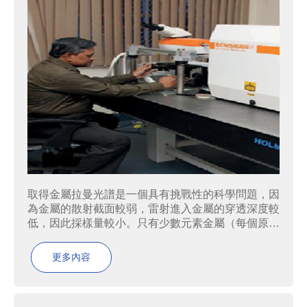
取得金屬拉曼光譜是一個具有挑戰性的科學問題，因
為金屬的散射截面較弱，雷射進入金屬的穿透深度較
低，因此採樣量較小。只有少數元素金屬（每個原始
細胞有一個以上原子），例如鈹、鎵、鋯和鐵的六方
密堆積相，已使用拉曼光譜進行了表徵。由於訊號強
更多內容
度差，技術上重要的錒係金屬（如鈾和鈽）尚未被研
究。由於錒係金屬的毒性、...