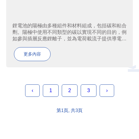
鋰電池的陽極由多種組件和材料組成，包括碳和粘合
劑。陽極中使用不同類型的碳以實現不同的目的，例
如參與插層反應鋰離子，並為電荷載流子提供導電路
徑。它們通常通過有機、聚合物或碳氫前趨體的熱解
產生。碳形式的不同具有不同的物理性質——例如它
更多內容
們的導電性、BET（Brunauer-Emmett-Teller 理論...
‹
1
2
3
›
第1頁, 共3頁