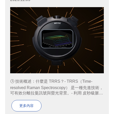
🕒 技術概述：什麼是 TRRS？- TRRS（Time-
resolved Raman Spectroscopy） 是一種先進技術，
可有效分離拉曼訊號與螢光背景。- 利用 皮秒級脈衝
雷射 和 超快偵測器（SPAD 陣列），記錄光子到達
時間，區分快速的拉曼散射與較慢的螢光發射。- 搭
更多內容
配 Renisha...