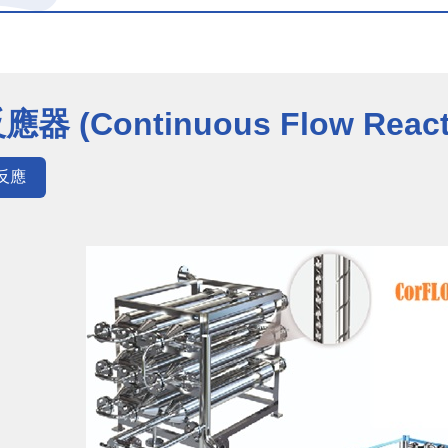
器 (Continuous Flow R
反應