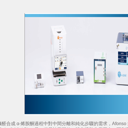
合成 α-烯胺酮過程中對中間分離和純化步驟的需求，Afonso 集團將其