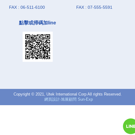
FAX : 06-511-6100
FAX : 07-555-5591
點擊或掃碼加line
Copyright © 2021, Utek International Corp All rights Reserved.
網頁設計‧旭展顧問 Sun-Exp