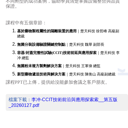
不同劑型的成功案例，協助學員清楚掌握設備整合與品質
保證。
課程中有五個章節：
基於藥物製程屬性的隔離裝置的應用
｜楚天科技
徐哲峰
高級副
總裁
無菌分裝設備驗證關鍵控制點
｜楚天科技
魏華
副部長
容器
/
封蓋完整性試驗
(CCIT)
技術前延與應用探索
｜楚天科技
李
冲
總監
無菌粉末複方製劑解決方案
｜楚天科技
王軍偉
總監
新型藥物遞送技術與解決方案
｜楚天科技
陳衡山
高級副總裁
課程
PPT
已上傳，提供給沒能參加會議之客戶朋友。
檔案下載：
李冲-CCIT技術前沿與應用探索索__第五版
_20260127.pdf