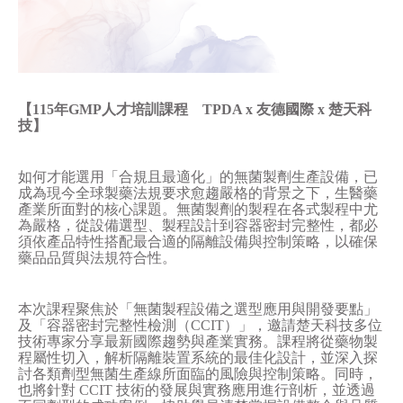
【
115
年
GMP
人才培訓課程
TPDA x
友德國際
x
楚天科
技】
如何才能選用「合規且最適化」的無菌製劑生產設備，已
成為現今全球製藥法規要求愈趨嚴格的背景之下，生醫藥
產業所面對的核心課題。無菌製劑的製程在各式製程中尤
為嚴格，從設備選型、製程設計到容器密封完整性，都必
須依產品特性搭配最合適的隔離設備與控制策略，以確保
藥品品質與法規符合性。
本次課程聚焦於「無菌製程設備之選型應用與開發要點」
及「容器密封完整性檢測（
CCIT
）」，邀請楚天科技多位
技術專家分享最新國際趨勢與產業實務。課程將從藥物製
程屬性切入，解析隔離裝置系統的最佳化設計，並深入探
討各類劑型無菌生產線所面臨的風險與控制策略。同時，
也將針對
CCIT
技術的發展與實務應用進行剖析，並透過