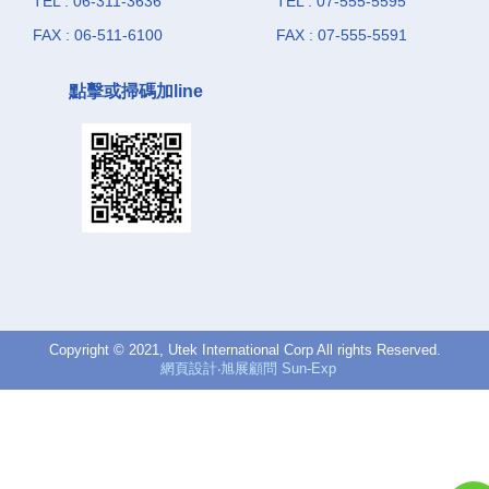
TEL : 06-311-3636
TEL : 07-555-5595
FAX : 06-511-6100
FAX : 07-555-5591
點擊或掃碼加line
Copyright © 2021, Utek International Corp All rights Reserved.
網頁設計‧旭展顧問 Sun-Exp