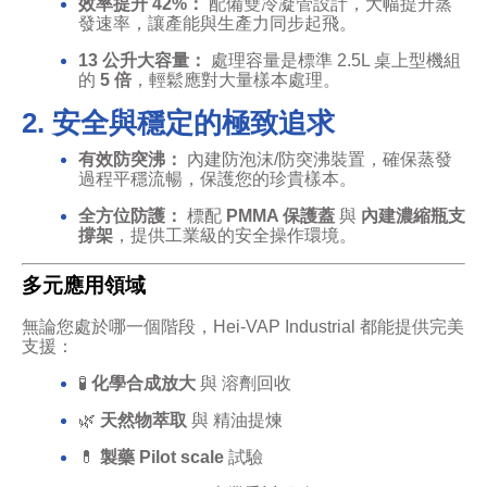
效率提升 42%：
配備雙冷凝管設計，大幅提升蒸
發速率，讓產能與生產力同步起飛。
13 公升大容量：
處理容量是標準 2.5L 桌上型機組
的
5 倍
，輕鬆應對大量樣本處理。
2. 安全與穩定的極致追求
有效防突沸：
內建防泡沫/防突沸裝置，確保蒸發
過程平穩流暢，保護您的珍貴樣本。
全方位防護：
標配
PMMA 保護蓋
與
內建濃縮瓶支
撐架
，提供工業級的安全操作環境。
多元應用領域
無論您處於哪一個階段，Hei-VAP Industrial 都能提供完美
支援：
🧪
化學合成放大
與 溶劑回收
🌿
天然物萃取
與 精油提煉
💊
製藥 Pilot scale
試驗