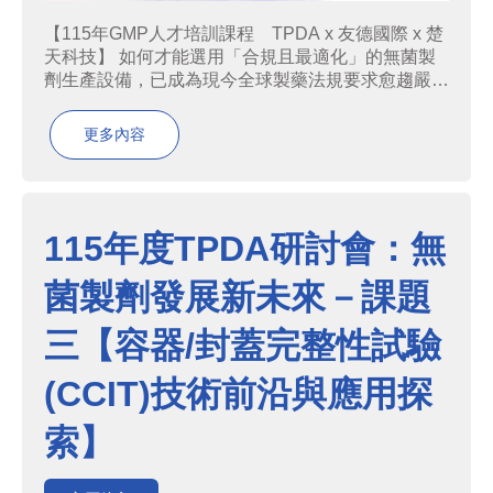
【115年GMP人才培訓課程 TPDA x 友德國際 x 楚
天科技】 如何才能選用「合規且最適化」的無菌製
劑生產設備，已成為現今全球製藥法規要求愈趨嚴格
的背景之下，生醫藥產業所面對的核心課題。無菌製
劑的製程在各式製程中尤為嚴格，從設備選型、製程
更多內容
設計到容器密封完整性，都必須依產品特性搭配最
合...
115年度TPDA研討會：無
菌製劑發展新未來－課題
三【容器/封蓋完整性試驗
(CCIT)技術前沿與應用探
索】