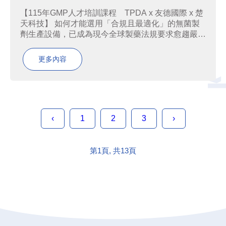
【115年GMP人才培訓課程 TPDA x 友德國際 x 楚
天科技】 如何才能選用「合規且最適化」的無菌製
劑生產設備，已成為現今全球製藥法規要求愈趨嚴格
的背景之下，生醫藥產業所面對的核心課題。無菌製
劑的製程在各式製程中尤為嚴格，從設備選型、製程
更多內容
設計到容器密封完整性，都必須依產品特性搭配最
合...
‹
1
2
3
›
第1頁, 共13頁