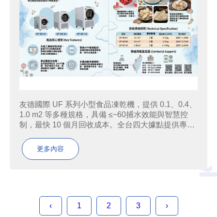
友德國際 UF 系列小型食品凍乾機，提供 0.1、0.4、
1.0 m2 等多種規格，具備 ≤−60捕水效能與智慧控
制，最快 10 個月回收成本。全台四大據點提供專業
售後服務。鎖定新鮮原味，守護每一份營養，讓您的
食材價值翻倍！友德國際（Utek International...
更多內容
‹
1
2
3
›