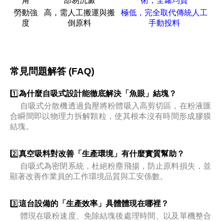
角
部易沉澱
術，全罐均質
勞動強
高，需人工搬運與搬
極低，完全取代傳統人工
度
倒原料
手動投料
常見問題解答 (FAQ)
1️⃣
為什麼自吸式設計能徹底解決「魚眼」結塊？
自吸式分散機透過負壓將粉體吸入高剪切區，在粉液匯
合瞬間即以物理力拆解顆粒，使其根本沒有時間形成膠膜
結塊。
2️⃣
真空吸料對改善「生產環境」有什麼實質幫助？
自吸式為密閉系統，杜絕粉塵飛揚，防止原料損失，並
顯著改善作業員的工作環境品質與工安係數。
3️⃣
這台設備的「生產效率」具體體現在哪裡？
體現在吸粉速度、免除結塊後處理時間、以及單機整合