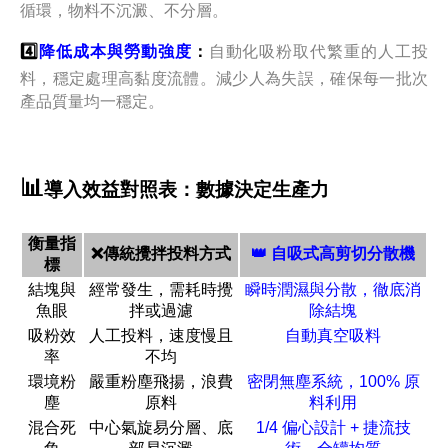
循環，物料不沉澱、不分層。
4️⃣
降低成本與勞動強度
：
自動化吸粉取代繁重的人工投
料，穩定處理高黏度流體。減少人為失誤，確保每一批次
產品質量均一穩定。
📊
導入效益對照表：數據決定生產力
衡量指
❌傳統攪拌投料方式
👑 自吸式高剪切分散機
標
結塊與
經常發生，需耗時攪
瞬時潤濕與分散，徹底消
魚眼
拌或過濾
除結塊
吸粉效
人工投料，速度慢且
自動真空吸料
率
不均
環境粉
嚴重粉塵飛揚，浪費
密閉無塵系統，100% 原
塵
原料
料利用
混合死
中心氣旋易分層、底
1/4 偏心設計 + 捷流技