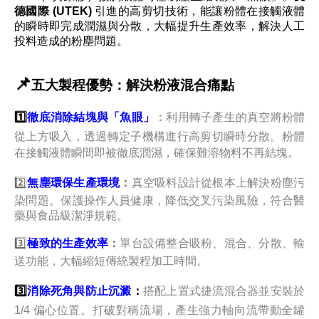
德國際 (UTEK)
引進的高剪切技術，能讓粉體在接觸液體
的瞬時即完成潤濕與分散，大幅提升生產效率，解決人工
投料造成的粉塵問題。
📌
五大製程優勢：解決粉液混合痛點
1️⃣
徹底消除結塊與「魚眼」
：
利用轉子產生的真空將粉體
從上方吸入，透過轉定子機構進行
高剪切瞬時分散
。粉體
在接觸液體瞬間即被徹底潤濕，確保難溶物料不再結塊。
2️⃣
無塵環保生產環境
：
真空吸料設計從根本上解決粉塵污
染問題。保護操作人員健康，降低交叉污染風險，符合醫
藥與食品級潔淨規範。
3️⃣
極致的生產效率
：
單台設備整合吸粉、混合、分散、輸
送功能，大幅縮短傳統製程加工時間。
3️⃣
消除死角與防止沉澱
：
搭配上置式捷流混合器並安裝於
1/4 偏心位置
。打破對稱流場，產生強力軸向流帶動全罐