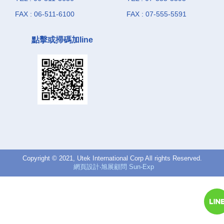
FAX : 06-511-6100
FAX : 07-555-5591
點擊或掃碼加line
Copyright © 2021, Utek International Corp All rights Reserved.
網頁設計‧旭展顧問 Sun-Exp