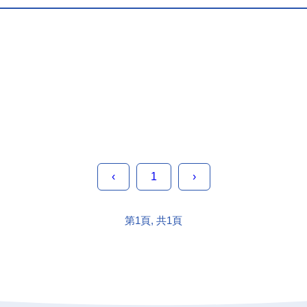
‹
1
›
第1頁, 共1頁