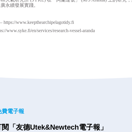
推廣永續發展實踐。
：
– https://www.keepthearchipelagotidy.fi
ps://www.syke.fi/en/services/research-vessel-aranda
免費電子報
閱「友德Utek&Newtech電子報」