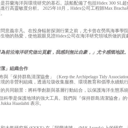
船是芬蘭海洋與環境研究的基石。該船配備了包括
Hidex 300 SL
超
品進行高靈敏度分析。
2025
年
10
月，
Hidex
公司工程師
Max Bracha
護。
訪問意義非凡。在投身輻射探測行業之前，尤卡曾在勞馬海事學
洋生物的熱愛，使他親眼見證
Hidex
公司在海洋研究領域所做的貢
司為前沿海洋研究做出貢獻，我感到無比自豪，」尤卡感慨地說
清潔」組織合作
布與「保持群島清潔協會」（
Keep the Archipelago Tidy Associatio
環境的非營利組織，透過垃圾收集服務、環境教育和倡導永續航
方的共同願景：將科學創新與基層行動結合，以保護海洋生態系
信科學是保護地球的強大工具。我們與『保持群島清潔協會』的
」
Jukka Haaslahti
表示。
洋和大氣研究所
(SYKE)
在「阿蘭達號」
(M/S Aranda)
上的研究，