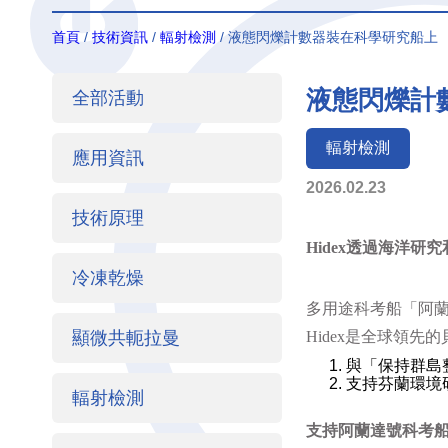
首頁
/
技術資訊
/
輻射檢測
/ 液態閃爍計數器裝在科學研究船上
液態閃爍計
全部活動
輻射檢測
應用資訊
2026.02.23
技術原理
Hidex
透過海洋研究
冷凍乾燥
多用途科考船「阿
顯微共軛拉曼
Hidex
是全球領先的
與「保持群島
支持芬蘭環境
輻射檢測
支持阿蘭達號科考