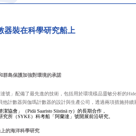
數器裝在科學研究船上
和群島保護加強對環境的承諾
蘭達號」配備了最先進的技術，包括用於環境樣品靈敏分析的
Hide
貝他計數器與伽瑪計數器的設計與生產公司，透過兩項措施持續
整潔協會」（
Pidä Saaristo Siistinä ry
）的長期合作，
研究所（
SYKE
）科考船「阿蘭達」號開展前沿研究。
船上的海洋科學研究