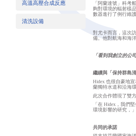
高溫高壓合成反應
「阿蘭達號」科考
夠對環境的輻射樣
數器進行了例行維
清洗設備
對尤卡而言，這次
備。他對航海和海
「看到我創立的公
繼續與「保持群島
Hidex
也很自豪地宣
蘭獨特水道和沿海
此次合作體現了雙
「在
Hidex
，我們堅
環境影響的研究，
共同的承諾
從支持芬蘭國家海