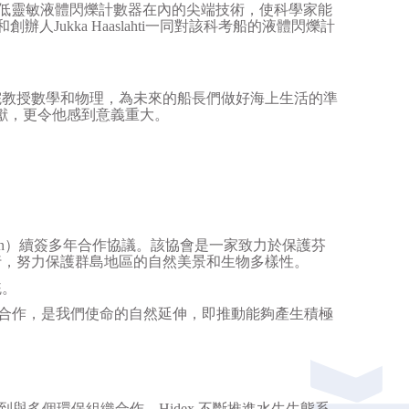
低靈敏液體閃爍計數器在內的尖端技術，使科學家能
和創辦人
Jukka Haaslahti
一同對該科考船的液體閃爍計
院教授數學和物理，為未來的船長們做好海上生活的準
獻，更令他感到意義重大。
。
n
）續簽多年合作協議。該協會是一家致力於保護芬
行，努力保護群島地區的自然美景和生物多樣性。
統。
合作，是我們使命的自然延伸，即推動能夠產生積極
到與多個環保組織合作，
Hidex
不斷推進水生生態系