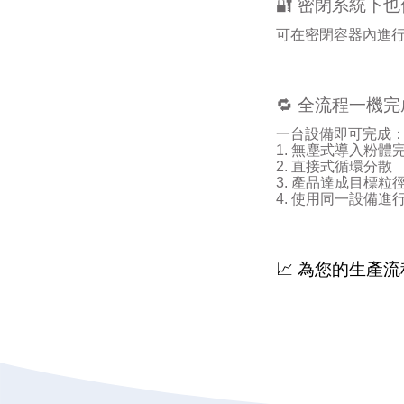
🔐
密閉系統下也
可在密閉容器內進
🔁
全流程一機完
一台設備即可完成
1.
無塵式導入粉體
2.
直接式循環分散
3.
產品達成目標粒
4.
使用同一設備進
📈
為您的生產流