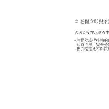
🚿
粉體立即與溶
透過直接在水溶液
-
無桶壁或攪拌軸的
-
即時潤濕、完全分
- 提升
循環效率與泵