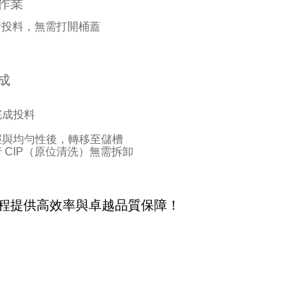
作業
行投料，無需打開桶蓋
成
：
完成投料
徑與均勻性後，轉移至儲槽
行
CIP
（原位清洗）無需拆卸
程提供高效率與卓越品質保障！