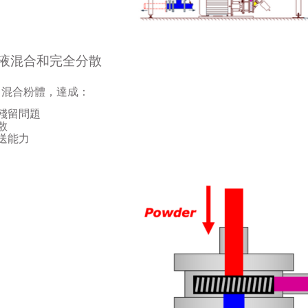
液混合和完全分散
中混合粉體，達成：
殘留問題
散
送能力