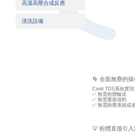
高溫高壓合成反應
清洗設備
🌀
全面無塵的操
Conti TDS
系統實現
✅
無需粉體輸送
✅
無需重新填料
✅
無需除塵系統或
💡 粉體直接
引入