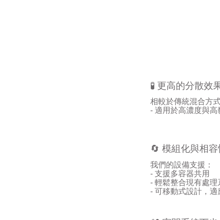
🧪
更高的分散效
相較於傳統混合方
- 適用於
高濃度與高
🔄
模組化與相容
我們的設備支援：
- 支援
多容器共用
-
輕鬆整合現有處理
-
可移動式設計，適