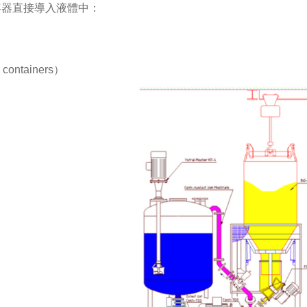
容器直接導入
液
體中
：
ontainers）