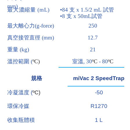
mm)
最大
濃縮
量
(mL)
•
84
支
x 1.5/2 mL
試管
•
8
支
x 50mL
試管
最大離心力
(g-force)
250
真空接管直徑
(mm)
12.7
重量
(kg)
21
溫控範圍
(
ºC)
室溫
, 30
ºC
- 80
ºC
規格
miVac 2 SpeedTrap
冷凝溫度
(
ºC)
-50
環保冷媒
R1270
收集瓶體積
1 L