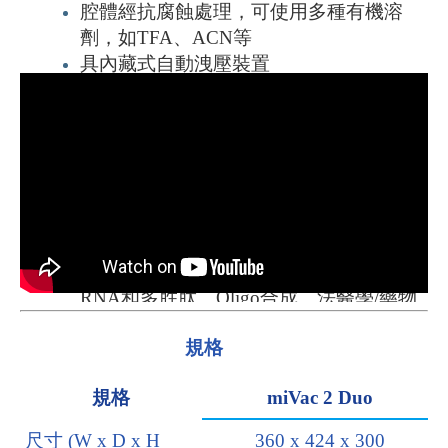
腔體經抗腐蝕處理，可使用多種有機溶
劑，如
TFA
、
ACN
等
具內藏式自動洩壓裝置
具預熱選擇開關，可加快濃縮速度
加熱系統帶有超溫自動阻斷功能，更加安
全
安全門扣設計，具延遲開關功能，待驅動
馬達靜止後才能開啟上蓋，保護操作人員
的安全
適用性質廣泛，可應用於多個領域，如
ADME /
毒理學、高分子化學、
DNA
、
RNA
和多胜肽、
Oligo
合成、法醫學
/
藥物
測試、食品科學和農業化學研究等
規格
可選配
SpeedTrap
溶劑冷凝器
規格
miVac 2 Duo
原廠操作介紹影片
尺寸
(W x D x H
360 x 424 x 300