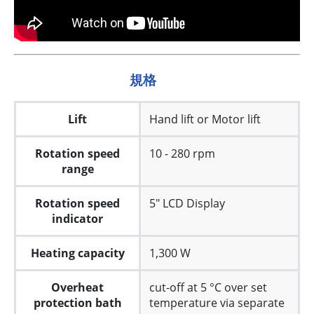
規格
Lift
Hand lift or Motor lift
Rotation speed
10 - 280 rpm
range
Rotation speed
5" LCD Display
indicator
Heating capacity
1,300 W
Overheat
cut-off at 5 °C over set
protection bath
temperature via separate