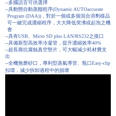
--
多國語言可供選擇
--
具動態自動蒸餾程序
(Dynamic AUTOaccurate
Program (DAA))
，對於一個或多個混合溶劑樣品
可一鍵完成濃縮程序，大大降低突沸或起泡之機
會
--
具有
USB
、
Micro SD plus LAN/RS232
之接口
--
具備新型高效率冷凝管，提升濃縮效率
40%
--
超長壽抗腐蝕真空墊片，可大幅減少耗材費支
出
--
全機無磨砂口，專利型蒸氣導管、瓶口
Easy-clip
扣環，減少拆卸過程中的損壞