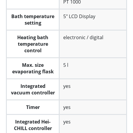
PT 1000
Bath temperature
5" LCD Display
setting
Heating bath
electronic / digital
temperature
control
Max. size
5 l
evaporating flask
Integrated
yes
vacuum controller
Timer
yes
Integrated Hei-
yes
CHILL controller