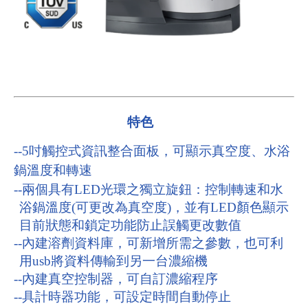
特色
--5
吋觸控式資訊整合面板，可顯示真空度、水浴
鍋溫度和轉速
--
兩個具有
LED
光環之獨立旋鈕：控制轉速和水
浴鍋溫度
(
可更改為真空度
)
，並有
LED
顏色顯示
目前狀態和鎖定功能防止誤觸更改數值
--
內建溶劑資料庫，可新增所需之參數，也可利
用
usb
將資料傳輸到另一台濃縮機
--
內建真空控制器，可自訂濃縮程序
--
具計時器功能，可設定時間自動停止