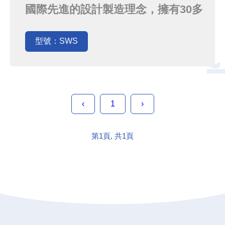
國際先進的設計製造理念，擁有30多
項專利。高標準的設計完全符合
PICS cGMP和美國FDA的國際標準
型號：SWS
要求。
‹
1
›
第1頁, 共1頁