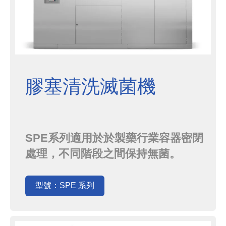
膠塞清洗滅菌機
SPE系列適用於於製藥行業容器密閉
處理，不同階段之間保持無菌。
SPE系列提供洗滌、漂洗、矽化、滅
菌、乾燥和冷卻的一體化解決方案，
型號：SPE 系列
並相容不同的裝卸系統，具有與汽化
過氧化氫隔離器搭配的能力。自動裝