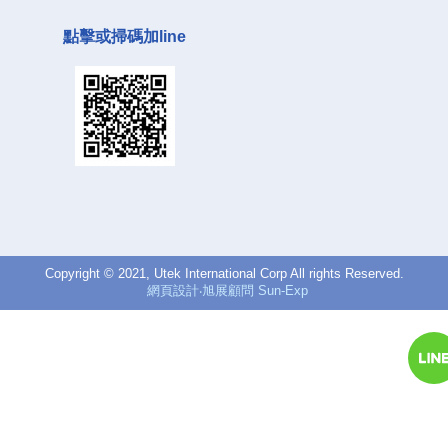
點擊或掃碼加line
Copyright © 2021, Utek International Corp All rights Reserved.
網頁設計‧旭展顧問 Sun-Exp