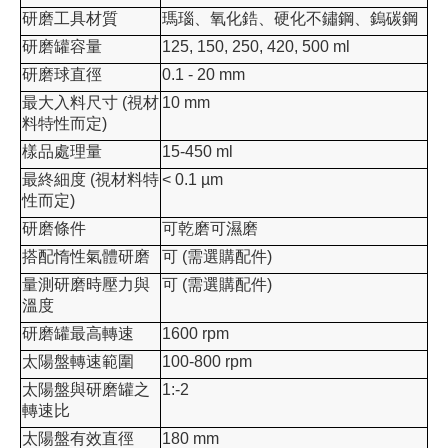
研磨工具材質
瑪瑙、氧化鋯、硬化不鏽鋼、鎢碳鋼
研磨罐容量
125, 150, 250, 420, 500 ml
研磨球直徑
0.1 - 20 mm
最大入料尺寸 (視材
10 mm
料特性而定)
樣品處理量
15-450 ml
最終細度 (視材料特
< 0.1 µm
性而定)
研磨條件
可乾磨可濕磨
搭配惰性氣體研磨
可 (需選購配件)
量測研磨時壓力與
可 (需選購配件)
溫度
研磨罐最高轉速
1600 rpm
太陽盤轉速範圍
100-800 rpm
太陽盤與研磨罐之
1:-2
轉速比
太陽盤有效直徑
180 mm