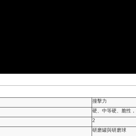
撞擊力
硬、中等硬、脆性，
2
研磨罐與研磨球