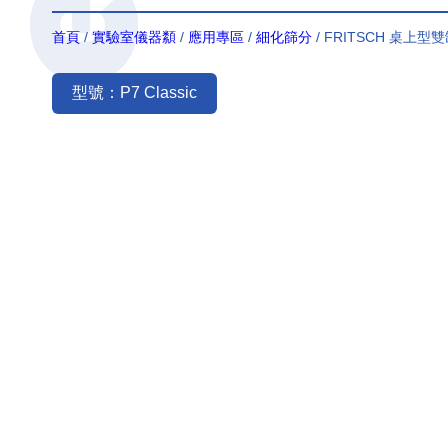
首頁
/
實驗室儀器纇
/
應用專區
/
細化篩分
/ FRITSCH 桌上
型號：P7 Classic