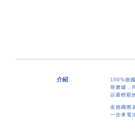
介紹
100%德
研磨罐，
以最輕鬆
友德國際
一步來電