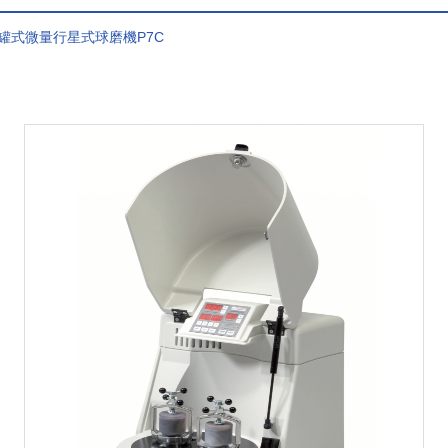
型雙罐式微量行星式球磨機P7C