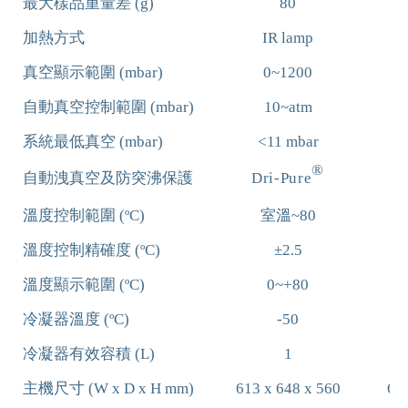
最大樣品重量差
(g)
80
加熱方式
IR lamp
真空顯示範圍
(mbar)
0~1200
自動真空控制範圍
(mbar)
10~atm
系統最低真空
(mbar)
<11 mbar
®
自動洩真空及防突沸保護
Dri
-Pure
溫度控制範圍
(
ºC)
室溫
~80
溫度控制精確度
(
ºC)
±2.5
溫度顯示範圍
(
ºC)
0~+80
冷凝器溫度
(
ºC)
-50
冷凝器有效容積
(L)
1
主機尺寸
(W x D x H mm)
613 x 648 x 560
61