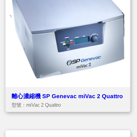
離心濃縮機 SP Genevac miVac 2 Quattro
型號：miVac 2 Quattro