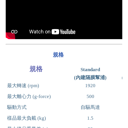
規格
規格
Standard
(內建隔膜幫浦)
(
最大轉速
(rpm)
1920
最大離心力
(g-force)
500
驅動方式
自驅馬達
樣品最大負載
(kg)
1.5