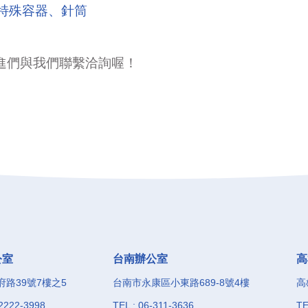
特殊容器、針筒
進們與我們聯繫洽詢喔！
公室
台南辦公室
高
路39號7樓之5
台南市永康區小東路689-8號4樓
高
-2222-3998
TEL : 06-311-3636
TE