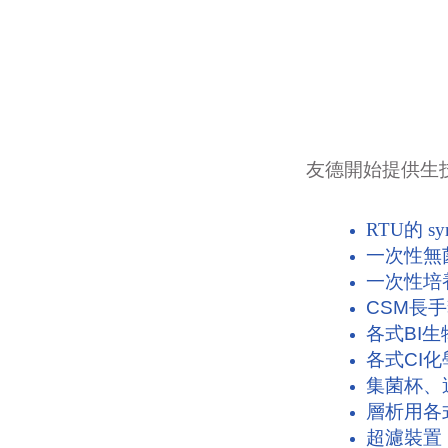
友德開始提供生
RTU的 sy
一次性無
一
次性培
CSM長
各式BI
各式CI
集菌杯、
層析用各式微
超濾裝置