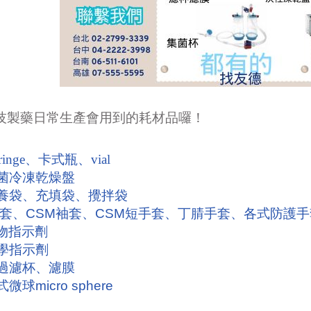
技製藥日常生產會用到的耗材品囉！
ringe、卡式瓶、vial
菌冷凍乾燥盤
養袋、充填袋、攪拌袋
手套、CSM袖套、CSM短手套、丁腈手套、各式防護手
生物指示劑
化學指示劑
過濾杯、濾膜
球micro sphere