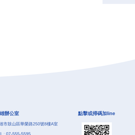
雄辦公室
點擊或掃碼加line
雄市鼓山區華榮路250號8樓A室
L : 07-555-5595